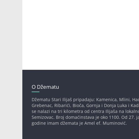
O Džematu
Džematu Stari Ilijaš pripadaju: Kamenica, Mlini, Had
Grebenac, Ribarići, Bioča, Gornja i Donja Luka i Ka
se nalazi na tri kilometra od centra Ilijaša na lokaln
Semizovac. Broj domaćinstava je oko 1100. Od 27. j
godine imam džemata je Amel ef. Muminović.