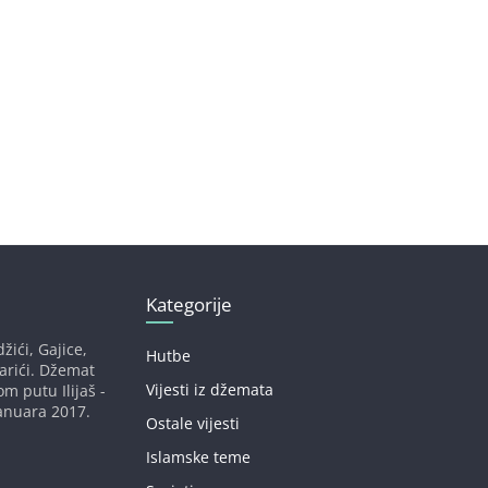
Kategorije
žići, Gajice,
Hutbe
darići. Džemat
Vijesti iz džemata
om putu Ilijaš -
anuara 2017.
Ostale vijesti
Islamske teme