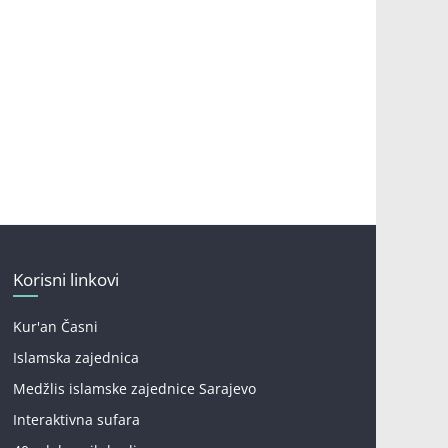
Korisni linkovi
Kur'an Časni
Islamska zajednica
Medžlis islamske zajednice Sarajevo
Interaktivna sufara