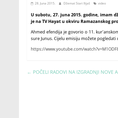
28. Juna 2015.
Džemat Stari Ilijaš
video
U subotu, 27. juna 2015. godine, imam d
je na TV Hayat u okviru Ramazanskog p
Ahmed efendija je govorio o 11. kur'ansko
sure Junus. Cijelu emisiju možete pogledati
https://www.youtube.com/watch?v=M1ODF8
←
POČELI RADOVI NA IZGRADNJI NOVE 