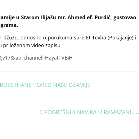
žamije u Starom Ilijašu mr. Ahmed ef. Purdić, gostovao
rograma.
m džuzu, odnosno o porukuma sure Et-Tevba (Pokajanje) i
 u priloženom video zapisu.
jv17I&ab_channel=HayatTVBiH
ABDESTHANE PORED NAŠE DŽAMIJE
6 POGREŠNIH NAVIKA U RAMAZANU