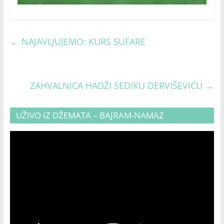
←
NAJAVLJUJEMO: KURS SUFARE
ZAHVALNICA HADŽI SEDIKU DERVIŠEVIĆU
→
UŽIVO IZ DŽEMATA – BAJRAM-NAMAZ
Video
Player