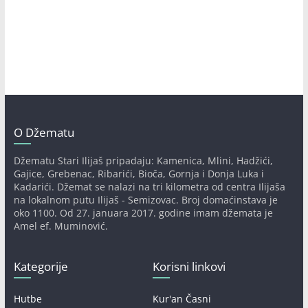
O Džematu
Džematu Stari Ilijaš pripadaju: Kamenica, Mlini, Hadžići,
Gajice, Grebenac, Ribarići, Bioča, Gornja i Donja Luka i
Kadarići. Džemat se nalazi na tri kilometra od centra Ilijaša
na lokalnom putu Ilijaš - Semizovac. Broj domaćinstava je
oko 1100. Od 27. januara 2017. godine imam džemata je
Amel ef. Muminović.
Kategorije
Korisni linkovi
Hutbe
Kur'an Časni