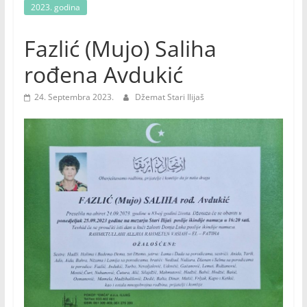
2023. godina
Fazlić (Mujo) Saliha
rođena Avdukić
24. Septembra 2023.
Džemat Stari Ilijaš