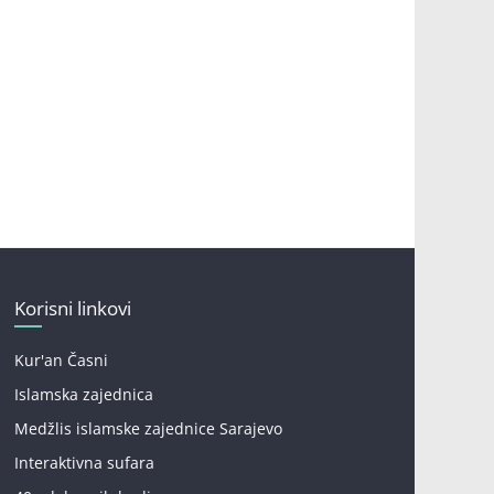
Korisni linkovi
Kur'an Časni
Islamska zajednica
Medžlis islamske zajednice Sarajevo
Interaktivna sufara