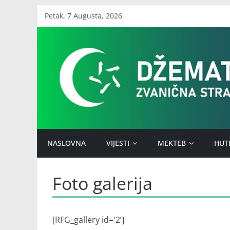
Skip
Petak, 7 Augusta, 2026
to
Džemat
content
Stari
Ilijaš
NASLOVNA
VIJESTI
MEKTEB
HUT
Foto galerija
[RFG_gallery id='2’]