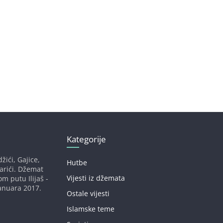
Kategorije
žići, Gajice,
Hutbe
darići. Džemat
Vijesti iz džemata
om putu Ilijaš -
anuara 2017.
Ostale vijesti
Islamske teme