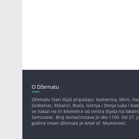
O Džematu
Džematu Stari Ilijaš pripadaju: Kamenica, Mlini, Had
Grebenac, Ribarići, Bioča, Gornja i Donja Luka i Ka
se nalazi na tri kilometra od centra Ilijaša na lokaln
Semizovac. Broj domaćinstava je oko 1100. Od 27. j
godine imam džemata je Amel ef. Muminović.