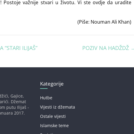
 Postoje važnije stvari u životu. Vi ste ovdje da uradite
(Piše: Nouman Ali Khan)
STARI ILIJAŠ”
POZIV NA HADŽDŽ
Kategorije
žići, Gajice,
Hutbe
darići. Džemat
Vijesti iz džemata
om putu Ilijaš -
anuara 2017.
Ostale vijesti
Islamske teme