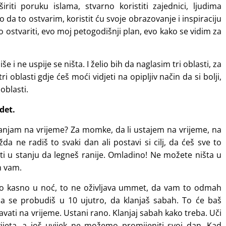
riti poruku islama, stvarno koristiti zajednici, ljudima
o da to ostvarim, koristit ću svoje obrazovanje i inspiraciju
 to ostvariti, evo moj petogodišnji plan, evo kako se vidim za
 i ne uspije se ništa. I želio bih da naglasim tri oblasti, za
i oblasti gdje ćeš moći vidjeti na opipljiv način da si bolji,
oblasti.
det.
lanjam na vrijeme? Za momke, da li ustajem na vrijeme, na
da ne radiš to svaki dan ali postavi si cilj, da ćeš sve to
biti u stanju da legneš ranije. Omladino! Ne možete ništa u
m vam.
do kasno u noć, to ne oživljava ummet, da vam to odmah
a se probudiš u 10 ujutro, da klanjaš sabah. To će baš
avati na vrijeme. Ustani rano. Klanjaj sabah kako treba. Uči
ijeta, a još uvijek ne možemo promijeniti svoj dan. Kad