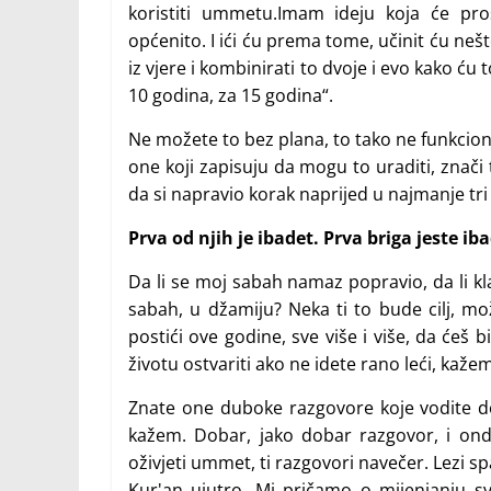
koristiti ummetu.Imam ideju koja će proši
općenito. I ići ću prema tome, učinit ću nešt
iz vjere i kombinirati to dvoje i evo kako ću
10 godina, za 15 godina“.
Ne možete to bez plana, to tako ne funkcioniše
one koji zapisuju da mogu to uraditi, znači tr
da si napravio korak naprijed u najmanje tri 
Prva od njih je ibadet. Prva briga jeste iba
Da li se moj sabah namaz popravio, da li k
sabah, u džamiju? Neka ti to bude cilj, mož
postići ove godine, sve više i više, da ćeš 
životu ostvariti ako ne idete rano leći, kaže
Znate one duboke razgovore koje vodite 
kažem. Dobar, jako dobar razgovor, i ond
oživjeti ummet, ti razgovori navečer. Lezi sp
Kur'an ujutro. Mi pričamo o mijenjanju sv