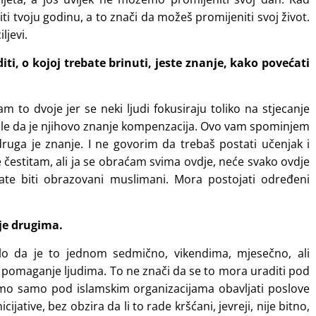
i tvoju godinu, a to znači da možeš promijeniti svoj život.
ljevi.
ti, o kojoj trebate brinuti, jeste znanje, kako povećati
 to dvoje jer se neki ljudi fokusiraju toliko na stjecanje
misle da je njihovo znanje kompenzacija. Ovo vam spominjem
 druga je znanje. I ne govorim da trebaš postati učenjak i
le čestitam, ali ja se obraćam svima ovdje, neće svako ovdje
morate biti obrazovani muslimani. Mora postojati određeni
nje drugima.
ilo da je to jednom sedmično, vikendima, mjesečno, ali
st pomaganje ljudima. To ne znači da se to mora uraditi pod
mo samo pod islamskim organizacijama obavljati poslove
ijative, bez obzira da li to rade kršćani, jevreji, nije bitno,