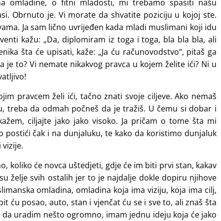
ma omladine, o fitni mladosti, mi trebamo spasiti našu
i. Obrnuto je. Vi morate da shvatite poziciju u kojoj ste.
vama. Ja sam lično uvrijeđen kada mladi muslimani koji idu
lventi kažu: „Da, diplomiram iz toga i toga, bla bla bla, ali
nika šta će upisati, kaže: „Ja ću računovodstvo“, pitaš ga
 je to? Vi nemate nikakvog pravca u kojem želite ići? Ni u
atljivo!
im pravcem želi ići, tačno znati svoje ciljeve. Ako nemaš
hu, treba da odmah počneš da je tražiš. U čemu si dobar i
kažem, ciljajte jako jako visoko. Ja pričam o tome šta mi
postići čak i na dunjaluku, te kako da koristimo dunjaluk
vizije.
o, koliko će novca uštedjeti, gdje će im biti prvi stan, kakav
su želje svih ostalih jer to je najdalje dokle dopiru njihove
slimanska omladina, omladina koja ima viziju, koja ima cilj,
bit ću posao, auto, stan i vjenčat ću se i sve to, ali znaš šta
ijeru da uradim nešto ogromno, imam jednu ideju koja će jako