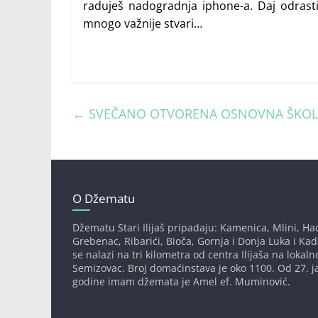
raduješ nadogradnja iphone-a. Daj odrasti!
mnogo važnije stvari…
←
SVEČANO OTVORENA OSNOVNA ŠKOLA “
O Džematu
Džematu Stari Ilijaš pripadaju: Kamenica, Mlini, Had
Grebenac, Ribarići, Bioča, Gornja i Donja Luka i Ka
se nalazi na tri kilometra od centra Ilijaša na lokaln
Semizovac. Broj domaćinstava je oko 1100. Od 27. j
godine imam džemata je Amel ef. Muminović.