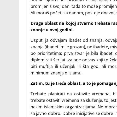
promijeniš svoj dan, tada to može promijenit
Ali moraš početi sa danom, postoje dnevni ci
Druga oblast na kojoj stvarno trebate radi
znanje u ovoj godini.
Usput, ja odvajam ibadet od znanja, odvajam
znanja (ibadet im je grozan), ne ibadete, 
po prioritetima; prva stvar je bila ibadet,
diplomirati šerijat, za one od vas koji to že
biti muftija ili učenjak ili šta god, ali 
minimum znanja o islamu.
Zatim, tu je treća oblast, a to je pomaga
Trebate planirati da ostavite vremena, b
trebate ostaviti vremena za služenje, to je
nekim islamskim organizacijama. Ne mora
za javno dobro. Dobre inicijative se dobre inic