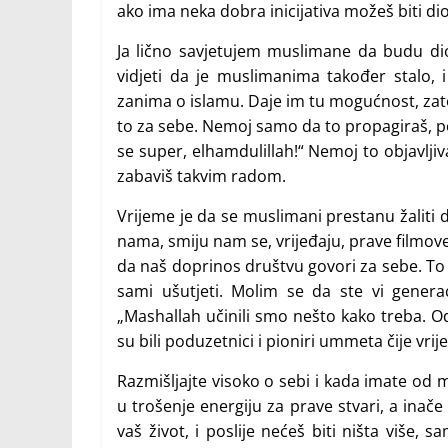
ako ima neka dobra inicijativa možeš biti dio
Ja lično savjetujem muslimane da budu dio 
vidjeti da je muslimanima također stalo,
zanima o islamu. Daje im tu mogućnost, zato 
to za sebe. Nemoj samo da to propagiraš, 
se super, elhamdulillah!“ Nemoj to objavlji
zabaviš takvim radom.
Vrijeme je da se muslimani prestanu žaliti d
nama, smiju nam se, vrijeđaju, prave filmov
da naš doprinos društvu govori za sebe. To će
sami ušutjeti. Molim se da ste vi gener
„Mashallah učinili smo nešto kako treba. Od
su bili poduzetnici i pioniri ummeta čije vrij
Razmišljajte visoko o sebi i kada imate od ml
u trošenje energiju za prave stvari, a inače 
vaš život, i poslije nećeš biti ništa više,