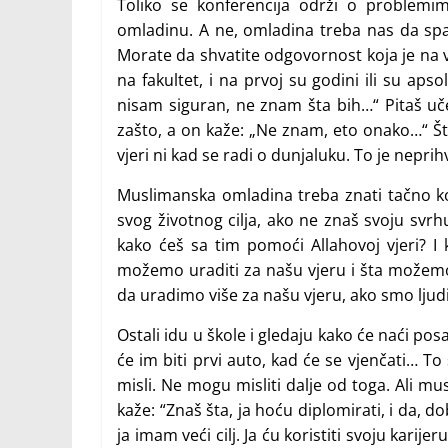
Toliko se konferencija održi o problemi
omladinu. A ne, omladina treba nas da spas
Morate da shvatite odgovornost koja je na 
na fakultet, i na prvoj su godini ili su apso
nisam siguran, ne znam šta bih…“ Pitaš uče
zašto, a on kaže: „Ne znam, eto onako…“ Šta
vjeri ni kad se radi o dunjaluku. To je neprihv
Muslimanska omladina treba znati tačno koj
svog životnog cilja, ako ne znaš svoju svr
kako ćeš sa tim pomoći Allahovoj vjeri? I 
možemo uraditi za našu vjeru i šta možemo 
da uradimo više za našu vjeru, ako smo ljudi 
Ostali idu u škole i gledaju kako će naći posa
će im biti prvi auto, kad će se vjenčati… To 
misli. Ne mogu misliti dalje od toga. Ali mu
kaže: “Znaš šta, ja hoću diplomirati, i da, do
ja imam veći cilj. Ja ću koristiti svoju kar