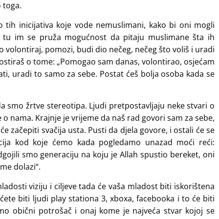
 toga.
tih inicijativa koje vode nemuslimani, kako bi oni mogli
 i tu im se pruža mogućnost da pitaju muslimane šta ih
volontiraj, pomozi, budi dio nečeg, nečeg što voliš i uradi
postiraš o tome: „Pomogao sam danas, volontirao, osjećam
vati, uradi to samo za sebe. Postat ćeš bolja osoba kada se
a smo žrtve stereotipa. Ljudi pretpostavljaju neke stvari o
e o nama. Krajnje je vrijeme da naš rad govori sam za sebe,
 začepiti svačija usta. Pusti da djela govore, i ostali će se
acija kod koje ćemo kada pogledamo unazad moći reći:
gojili smo generaciju na koju je Allah spustio bereket, oni
eme dolazi“.
adosti viziju i ciljeve tada će vaša mladost biti iskorištena
ćete biti ljudi play stationa 3, xboxa, facebooka i to će biti
 samo obični potrošač i onaj kome je najveća stvar kojoj se