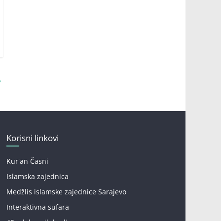
→
Korisni linkovi
Kur'an Časni
Islamska zajednica
Medžlis islamske zajednice Sarajevo
Interaktivna sufara